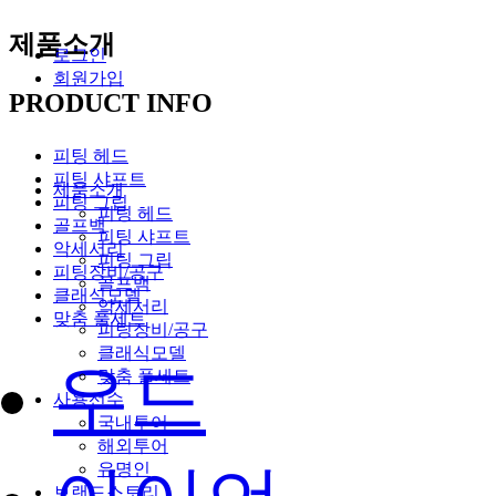
제품소개
로그인
회원가입
PRODUCT INFO
피팅 헤드
피팅 샤프트
제품소개
피팅 그립
피팅 헤드
골프백
피팅 샤프트
악세서리
피팅 그립
피팅장비/공구
골프백
클래식모델
악세서리
맞춤 풀세트
피팅장비/공구
클래식모델
우드
맞춤 풀세트
사용선수
국내투어
해외투어
유명인
브랜드스토리