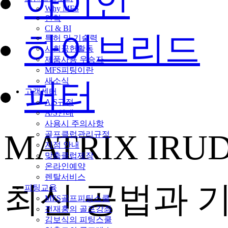
아이언
Why MFS
연혁
CI & BI
하이브리드
특허 및 기술력
사회공헌활동
제품사용 우승자
MFS피팅이란
새소식
퍼터
고객센터
A/S규정
A/S안내
사용시 주의사항
MATRIX IRU
골프클럽관리규정
지점 안내
맞춤클럽제작
온라인예약
렌탈서비스
최신 공법과 
피팅교육
MFS골프피팅스쿨
전재홍의 골프강좌
김보식의 피팅스쿨