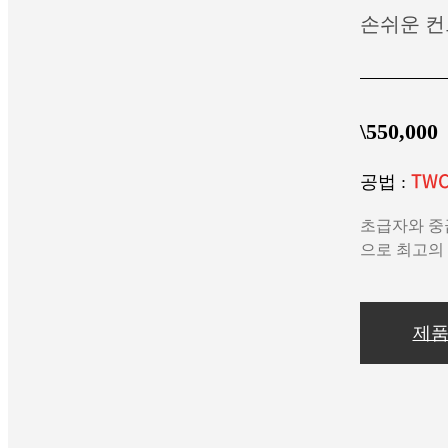
손쉬운 컨
\550,000
TWCC
공법 :
초급자와 중
으로 최고의
제